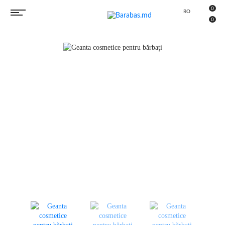
0
RO
RU
0