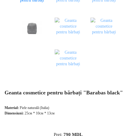
Geanta сosmetice pentru bărbați "Barabas black"
Material:
Piele naturală (Italia)
Dimensiuni:
25см * 10см * 13см
Preț:
790
MDL