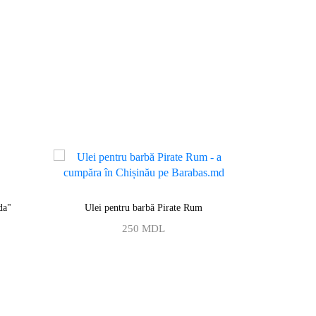
da"
Ulei pentru barbă Pirate Rum
Set cado
250
MDL
310