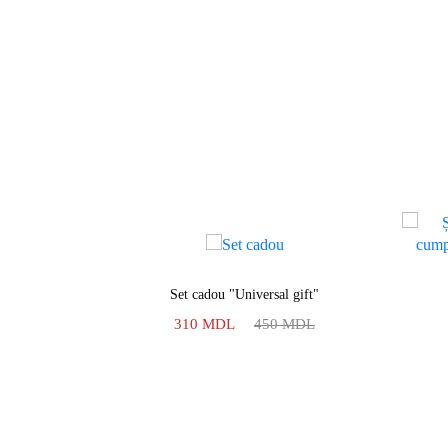
r 2022"
Set cadou "Universal gift"
MDL
310
MDL
450
MDL