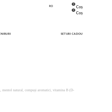
0
RO
Coș
RU
0
Coș
ENIRURI
SETURI CADOU
, mentol natural, compuși aromatici, vitamina B (D-