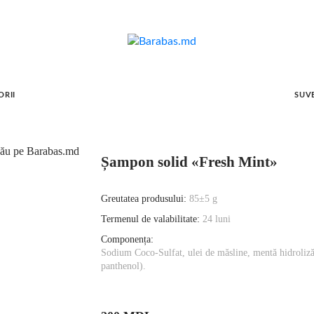
ORII
SUV
Șampon solid «Fresh Mint»
Greutatea produsului:
85±5 g
Termenul de valabilitate:
24 luni
Componența:
Sodium Coco-Sulfat, ulei de măsline, mentă hidroliză
panthenol).