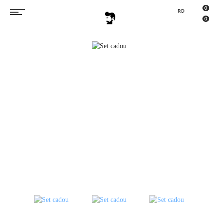
0
RO
RU
0