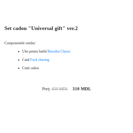
Set cadou "Universal gift" ver.2
Componentele setului:
Ulei pentru barbă
Borodist Classic
Cană
Fuck shaving
Cutie cadou
Preț:
310
MDL
450 MDL